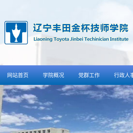
网站首页
学院概况
党群工作
行政人
学院介绍
党委工作
人事招
组织机构
团委工作
信息发
丰田合作
纪委工作
检查通
特色优势
工会工作
师资力量