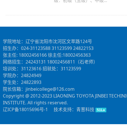
级：初级（五级）、中级...
学院地址：辽宁省沈阳市沈河区文萃路124号
招生办：024-31123588 31123599 24822153
张主任: 18002456166 徐主任:18002456363
网络招生：24243131 18002456811（石老师）
培训处：31123616 招就处：31123599
学院办：24824949
学生处：24822893
院长信箱：jinbeicollege@126.com
Copyright @ 2012-2023 LIAONING TOYOTA JINBEI TECHIN
INSTITUTE. All rights reserved.
辽ICP备18015696号-1
技术支持：青葱科技
51La