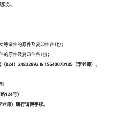
照服务。
女等证件的原件及复印件各
1
份；
件的原件及复印件各
1
份；
话（
024
）
24822893 & 15640070185
（李老师）。
到
萃路
124
号）
李老师）
履行请假手续。
；