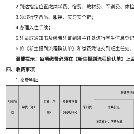
2.到达指定位置缴纳学费、宿费、教材费、军训费、体
3.领取行李备品、服装、实习安全鞋；
4.办理入住手续；
5.凭录取通知书及缴费凭证到班主任处进行学生信息登
6.将《新生报到流程确认单》和缴费凭证交到班主任处
温馨提示：每项缴费必须在
《新生报到流程确认单》上
四、收费事项
1.收费明细
服装费行
收费项
宿费（学
预收教材费
学费（年）
军训费
非兵役班
目
期）
（多退少补）
服装费行、李备品费