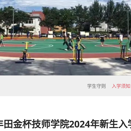
校企合作
技能留学
实训中
实习派遣
产教融合
就业指导
现代服
学生守则
入学须知
丰田金杯技师学院2024年新生入