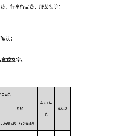
检费、行李备品费、服装费等；
记确认；
。
盖章或签字。
李备品费
实习工装
兵役班
体检费
费
兵役服装费、行李备品费