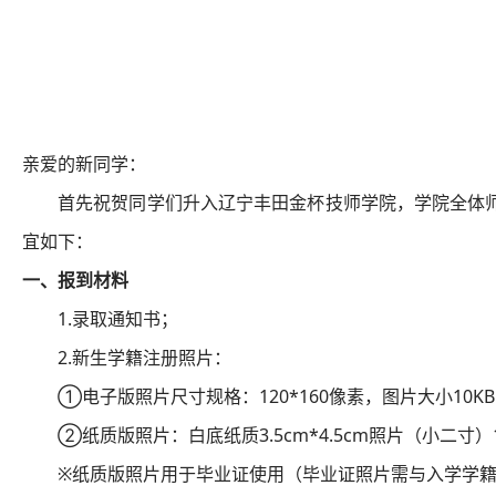
亲爱的新同学：
首先祝贺同学们升入辽宁丰田金杯技师学院，学院全体
宜如下：
一、报到材料
1.录取通知书；
2.新生学籍注册照片：
①电子版照片尺寸规格：
120*160
像素，图片大小
10KB
②纸质版照片：白底纸质
3.5cm*4.5cm
照片（小二寸）
※纸质版照片用于毕业证使用（毕业证照片需与入学学