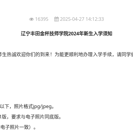
16395
2025-04-27 14:12:33
辽宁丰田金杯技师学院
2024
年新生入学须知
师生热诚欢迎你们的到来！为能更顺利地办理入学手续，请同学
以下，照片格式
jpg/jpeg
。
1
版，要求与电子照片同底版。
籍电子照片一致）。