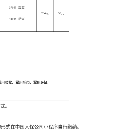
370
元（军装）
204
元
50
元
410
元（行李）
军用脸盆、军用毛巾、军用牙缸
方式。
的形式在中国人保公司小程序自行缴纳。