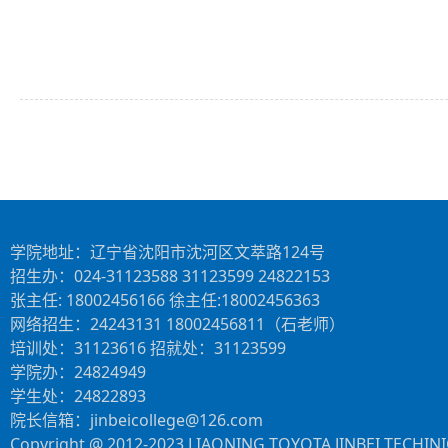
学院地址：辽宁省沈阳市沈河区文萃路124号
招生办：024-31123588 31123599 24822153
张主任: 18002456166 徐主任:18002456363
网络招生：24243131 18002456811（石老师）
培训处：31123616 招就处：31123599
学院办：24824949
学生处：24822893
院长信箱：jinbeicollege@126.com
Copyright @ 2012-2023 LIAONING TOYOTA JINBEI TECHINIC