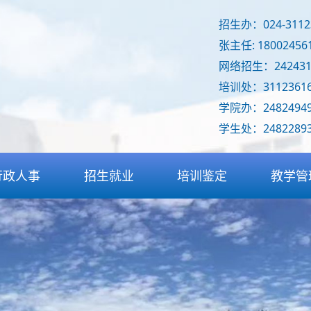
招生办：024-311235
张主任: 18002456
网络招生：242431
培训处：31123616
学院办：2482494
学生处：2482289
行政人事
招生就业
培训鉴定
教学管
人事招聘
招生简章
技能鉴定
专业设
信息发布
招生计划
技能培训
教学督
检查通报
招生考试
承接赛务
情况通
特色班型
考试服务
专业教
企业招聘
继续教育
基础