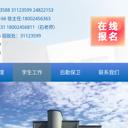
88 31123599 24822153
166 徐主任:18002456363
31 18002456811（石老师）
 招就处：31123599
9
3
理
学生工作
后勤保卫
联系我们
置
学生守则
后勤保障
联系我们
导
入学须知
食堂管理
线上报名
报
学生活动
物业管理
学部
奖助学金
综合服务
部
评优政策
治安保卫