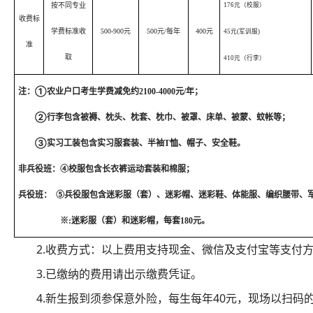
按不同专业
176
元（校服）
收费标
学费标准收
500-900
元
500
元
/
每年
400
元
45
元
(
军训服
)
准
取
410
元（行李）
①
注：
农业户口考生学费减免约
2100-4000
元
/
年；
②
行李包含被褥、枕头、枕套、枕巾、被罩、床单、被蒙、蚊帐等；
③
实习工装包含实习服套装、半袖
T
恤、帽子、安全鞋。
非兵役班：
④
校服包含长衣裤运动套装和棉服；
兵役班：
⑤
兵役服包含迷彩服（套）、迷彩帽、迷彩鞋、体能服、编织腰带、
※
:
迷彩服（套）和迷彩帽，每套
180
元。
2.收费方式：以上费用支持现金、微信及支付宝等支付
3.已缴纳的费用请出示缴费凭证。
4.新生报到须参保意外险，每生每年
40
元，现场以扫码