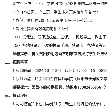
如学生不方便携带，学校可提供价格优惠的集体统一拍
3.户口本首页、户主页、学生本人页的复印件各
2
份；
4.身份证复印件
2
份（正反面复印在一张
A4
纸上）；
5.贫困生提供有效期内的相关证件：
（
1
）低保证、低保边缘证、五保户、孤残学生、烈士子
（
2
）各地扶贫办下发的扶贫手册、扶贫卡、帮扶证等证
温馨提示：
有关贫困资助方面不明事宜可拨打学生处电
二、报到事项
1.报到时间：2024年
8
月
18
日（周日）8：
00
—
16
：
00
报
2.报到地点：辽宁丰田金杯技师学院
（沈阳市沈河区文
温馨提示：因故不能按期报到，请致电
18002456866
（
三、报到程序
1.凭录取通知书在引导处领取《新生报到流程确认单》