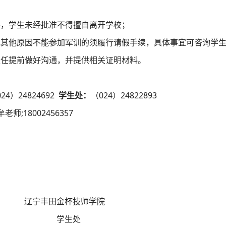
外，学生未经批准不得擅自离开学校；
或其他原因不能参加军训的须履行请假手续，具体事宜可咨询学
主任提前做好沟通，并提供相关证明材料。
024
）
24824692
学生处：
（
024
）
24822893
牟老师
;18002456357
辽宁丰田金杯技师学院
学生处