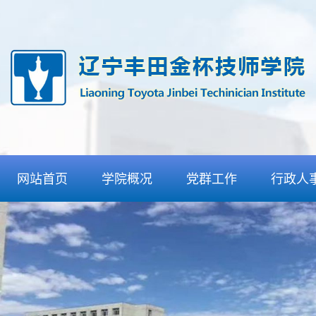
网站首页
学院概况
党群工作
行政人
学院介绍
党委工作
人事招
组织机构
团委工作
信息发
丰田合作
纪委工作
检查通
特色优势
工会工作
师资力量